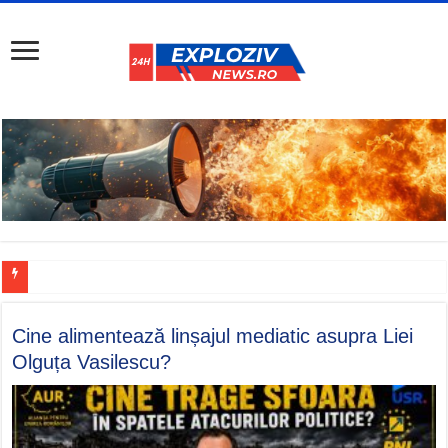
Cine alimentează linșajul mediatic asupra Liei
Olguța Vasilescu?