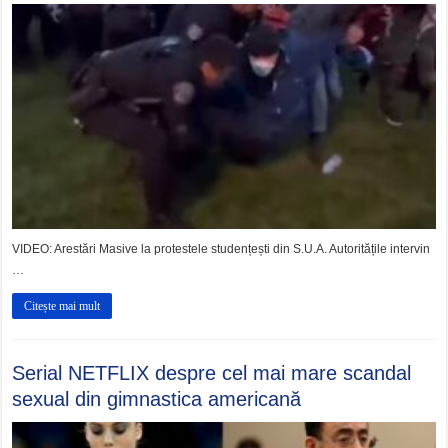
VIDEO: Arestări Masive la protestele studențești din S.U.A. Autoritățile intervin
…
Citește mai mult
Serial NETFLIX despre cel mai mare scandal
sexual din gimnastica americană