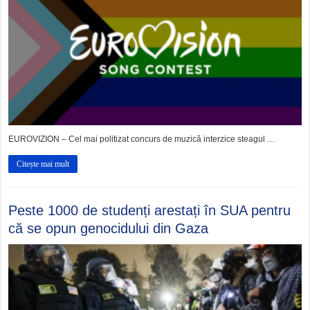
EUROVIZION – Cel mai politizat concurs de muzică interzice steagul …
Citește mai mult
Peste 1000 de studenți arestați în SUA pentru
că se opun genocidului din Gaza