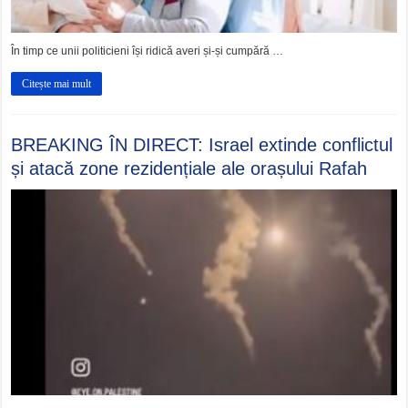
În timp ce unii politicieni își ridică averi și-și cumpără …
Citește mai mult
BREAKING ÎN DIRECT: Israel extinde conflictul
și atacă zone rezidențiale ale orașului Rafah