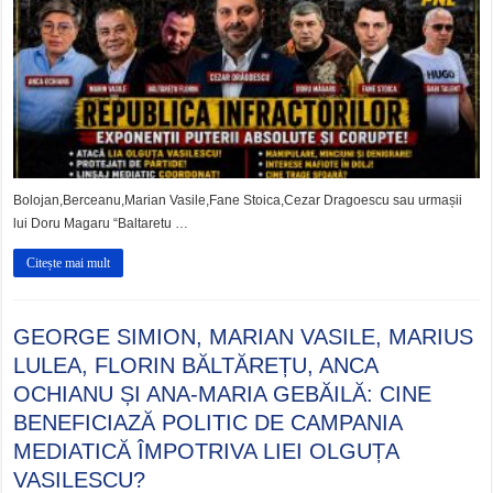
Bolojan,Berceanu,Marian Vasile,Fane Stoica,Cezar Dragoescu sau urmașii
lui Doru Magaru “Baltaretu …
Citește mai mult
GEORGE SIMION, MARIAN VASILE, MARIUS
LULEA, FLORIN BĂLTĂREȚU, ANCA
OCHIANU ȘI ANA-MARIA GEBĂILĂ: CINE
BENEFICIAZĂ POLITIC DE CAMPANIA
MEDIATICĂ ÎMPOTRIVA LIEI OLGUȚA
VASILESCU?