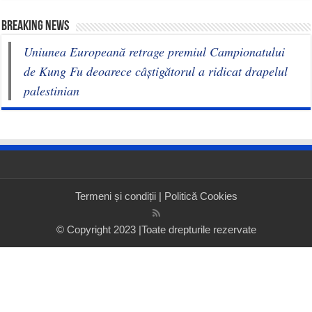
BREAKING NEWS
Uniunea Europeană retrage premiul Campionatului
de Kung Fu deoarece câștigătorul a ridicat drapelul
palestinian
Termeni și condiții
|
Politică Cookies
© Copyright 2023 |Toate drepturile rezervate