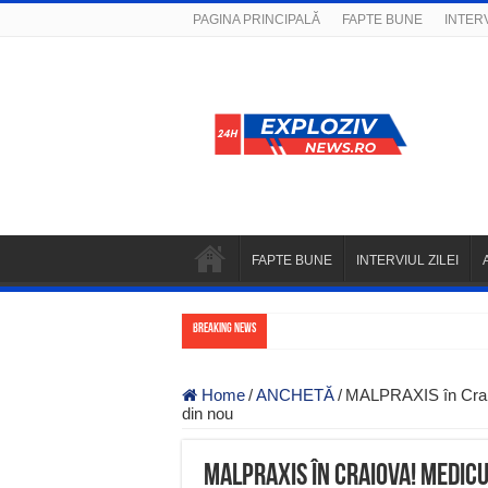
PAGINA PRINCIPALĂ
FAPTE BUNE
INTERV
FAPTE BUNE
INTERVIUL ZILEI
Breaking News
Home
/
ANCHETĂ
/
MALPRAXIS în Craiov
din nou
MALPRAXIS în Craiova! Medicu