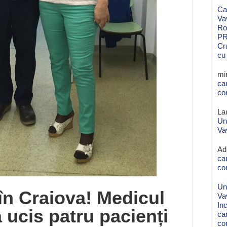
Ca
Va
Ro
PR
Cr
cu
mi
ca
co
La
Un
Va
Ad
ca
co
Un
n Craiova! Medicul
Va
Inc
 ucis patru pacienți
ca
co