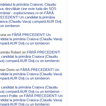
ndidatul la primăria Craiovei, Claudiu
va, dezvăluie cine este Iuda din SOS
mânia! - explozivnews.ro
on
FĂRĂ
ECEDENT! Un candidat la primăria
aiova (Claudiu Vava) compară AUR Dolj
 un tomberon
runa
on
FĂRĂ PRECEDENT! Un
ndidat la primăria Craiova (Claudiu Vava)
mpară AUR Dolj cu un tomberon
urențiu Robert
on
FĂRĂ PRECEDENT!
 candidat la primăria Craiova (Claudiu
va) compară AUR Dolj cu un tomberon
rian Dorin
on
FĂRĂ PRECEDENT! Un
ndidat la primăria Craiova (Claudiu Vava)
mpară AUR Dolj cu un tomberon
 candidat la primăria Craiova (Claudiu
va) compară AUR Dolj cu un tomberon -
orect Politic
on
FĂRĂ PRECEDENT! Un
ndidat la primăria Craiova (Claudiu Vava)
mpară AUR Dolj cu un tomberon