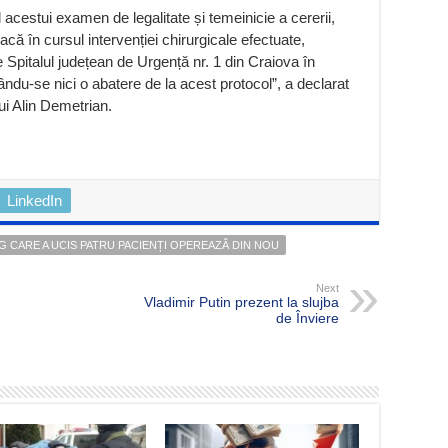
acestui examen de legalitate și temeinicie a cererii,
acă în cursul intervenției chirurgicale efectuate,
e Spitalul județean de Urgență nr. 1 din Craiova în
cându-se nici o abatere de la acest protocol”, a declarat
ui Alin Demetrian.
LinkedIn
G CARE A UCIS PATRU PACIENȚI OPEREAZĂ DIN NOU
Next
Vladimir Putin prezent la slujba
de Înviere