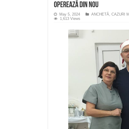
operează din nou
May 5, 2024
ANCHETĂ
,
CAZURI 
1,613 Views