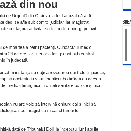
ază din nou
lui de Urgență din Craiova, a fost acuzat că ar fi
BRE
te deși se afla sub control judiciar, iar magistrații
ate desfășura activitatea de medic chirurg, potrivit
23 de moartea a patru pacienți. Cunoscutul medic
tru 24 de ore, iar ulterior a fost plasat sub control
imis în judecată.
rcat în instanță să obțină revocarea controlului judiciar,
u respins contestația și au menținut hotărârea ca acesta
e medic chirurg nici în unități sanitare publice și nici
trian nu are voie să intervină chirurgical și nici să
diologice sau imagistice în cazul tumorilor
tivă dată de Tribunalul Dolj, la începutul lunii aprilie,