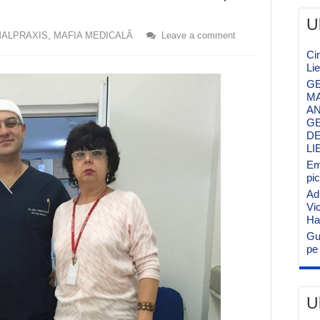
U
MALPRAXIS
,
MAFIA MEDICALĂ
Leave a comment
Ci
Li
GE
MA
AN
GE
DE
LI
Emi
pi
Ad
Vi
Ha
Gu
pe 
U