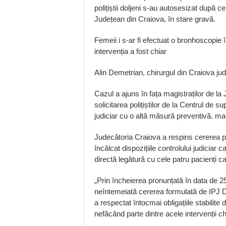
polițiștii doljeni s-au autosesizat după c
Județean din Craiova, în stare gravă.
Femeii i s-ar fi efectuat o bronhoscopie în
intervenția a fost chiar
Alin Demetrian, chirurgul din Craiova jud
Cazul a ajuns în fața magistraților de la 
solicitarea polițiștilor de la Centrul de s
judiciar cu o altă măsură preventivă. mai
Judecătoria Craiova a respins cererea po
încălcat dispozițiile controlului judiciar
directă legătură cu cele patru pacienți c
„Prin încheierea pronunțată în data de 2
neîntemeiată cererea formulată de IPJ Do
a respectat întocmai obligațiile stabilite
nefăcând parte dintre acele intervenții ch