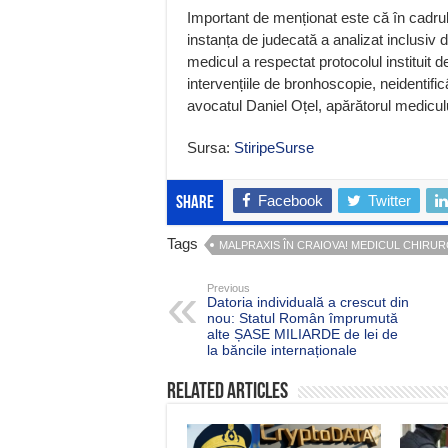
Important de menționat este că în cadrul 
instanța de judecată a analizat inclusiv d
medicul a respectat protocolul instituit d
intervențiile de bronhoscopie, neidentifi
avocatul Daniel Oțel, apărătorul medicul
Sursa:
StiripeSurse
Facebook
Twitter
Share
Tags
MALPRAXIS ÎN CRAIOVA! MEDICUL CHIRUR
Previous
Datoria individuală a crescut din
nou: Statul Român împrumută
alte ȘASE MILIARDE de lei de
la băncile internaționale
Related Articles