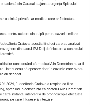
e o pacientă din Caracal a ajuns a urgența Spitalului
tr-o clinică privată, iar medicul care ar fi efectuat
ecat pentru ucidere din culpă pentru cazuri similare.
Judecătoria Craiova, aceștia fiind cei care au analizat
upraveghere din cadrul IPJ Dolj de înlocuire a controlului
 drastică.
lițiștilor considerând că medicul Alin Demetrian nu ar fi
 care-i interziceau să opereze doar în cazurile care aveau
are au decedat.
5.04.2024, Judecătoria Craiova a respins ca fiind
lj, apreciind în consecință că doctorul Alin Demetrian
 de către instanță, intervenția de bronhoscopie efectuată
irurgicale care îi fuseseră interzise.