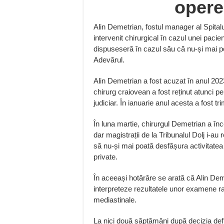
opere
Alin Demetrian, fostul manager al Spitalu
intervenit chirurgical în cazul unei pacien
dispuseseră în cazul său că nu-și mai po
Adevărul.
Alin Demetrian a fost acuzat în anul 20
chirurg craiovean a fost reținut atunci pen
judiciar. În ianuarie anul acesta a fost tr
În luna martie, chirurgul Demetrian a înce
dar magistrații de la Tribunalul Dolj i-a
să nu-și mai poată desfășura activitatea d
private.
În aceeași hotărâre se arată că Alin Deme
interpreteze rezultatele unor examene ra
mediastinale.
La nici două săptămâni după decizia defini