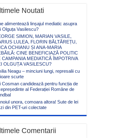
ltimele Noutati
ne alimentează linșajul mediatic asupra
ei Olguța Vasilescu?
ORGE SIMION, MARIAN VASILE,
RIUS LULEA, FLORIN BĂLTĂREȚU,
CA OCHIANU ȘI ANA-MARIA
BĂILĂ: CINE BENEFICIAZĂ POLITIC
 CAMPANIA MEDIATICĂ ÎMPOTRIVA
EI OLGUȚA VASILESCU?
lia Neagu – minciuni lungi, represalii cu
cioare scurte
i Cosman candidează pentru funcția de
cepreședinte al Federației Române de
ndbal
noiul unora, comoara altora! Sute de lei
zi din PET-uri colectate
ltimele Comentarii