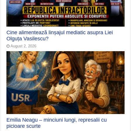
Cine alimentează linșajul mediatic asupra Liei
Olguța Vasilescu?
August 2, 2026
Emilia Neagu – minciuni lungi, represalii cu
picioare scurte