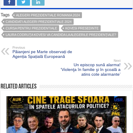
Tags
ALEGERI PREZIDENTIALE ROMANIA 2024
CANDIDATI ALEGERI PREZIDENTIALE 2024
CURSA PENTRU PREZIDENTIALE
KOVESI PRESEDINTE
LAURA CODRUȚA KOVESI VA CANDIDA LA ALEGERILE PREZIDENȚIALE?
Previous
Păianjeni pe Marte observați de
Agenția Spațială Europeană
Next
Un episcop sună alarma!
‘Violenţa în familie şi în şcoală a
atins cote alarmante’
Related Articles