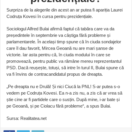
Surpriza de la alegerile din acest an ar putea fi apariția Laurei
Codruța Kovesi în cursa pentru prezidențiale.
Sociologul Alfred Bulai afirmă faptul că tabăra care va da
președintele în septembrie va câștiga fără probleme și
parlamentarele. În același timp spune că în ciuda sondajelor
care îl dau favorit, Mircea Geoană nu are mari șanse de
victorie. Iar asta pentru că, în ciuda modului în care se
promovează, pentru public va rămâne mereu reprezentantul
PSD. Dacă reușește, totuși, să intre în turul II, Bulai spune că
va fi învins de contracandidatul propus de dreapta.
„Pe dreapta nu e Drulă! Și nici Ciucă la PNL! S-ar putea s-o
vedem pe Codruța Kovesi. Ea n-a zis nu, a zis că ar vrea să
știe cine ar fi partidele care o susțin. După mine, i-ar bate și
pe Geoană, și pe Ciolacu fără probleme“, a spus Bulai.
Sursa: Realitatea.net