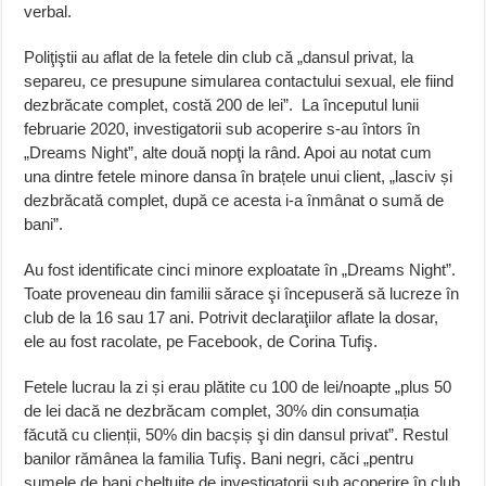
verbal.
Poliţiştii au aflat de la fetele din club că „dansul privat, la
separeu, ce presupune simularea contactului sexual, ele fiind
dezbrăcate complet, costă 200 de lei”. La începutul lunii
februarie 2020, investigatorii sub acoperire s-au întors în
„Dreams Night”, alte două nopţi la rând. Apoi au notat cum
una dintre fetele minore dansa în brațele unui client, „lasciv și
dezbrăcată complet, după ce acesta i-a înmânat o sumă de
bani”.
Au fost identificate cinci minore exploatate în „Dreams Night”.
Toate proveneau din familii sărace şi începuseră să lucreze în
club de la 16 sau 17 ani. Potrivit declaraţiilor aflate la dosar,
ele au fost racolate, pe Facebook, de Corina Tufiş.
Fetele lucrau la zi și erau plătite cu 100 de lei/noapte „plus 50
de lei dacă ne dezbrăcam complet, 30% din consumația
făcută cu clienții, 50% din bacșiș şi din dansul privat”. Restul
banilor rămânea la familia Tufiş. Bani negri, căci „pentru
sumele de bani cheltuite de investigatorii sub acoperire în club