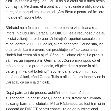
dintr-un sat din Argeş, iar Gicu Tufiş s-a oferit să o ducă acolo
cu maşina. Pe drum, el a oprit la un hotel, unde a obligat-o să
întrețină raporturi sexuale cu el. „Am făcut-o pentru că îmi era
frică de el”, spune fata.
Bărbatul nu a fost pus sub acuzare pentru viol. Ioana s-a
întors în clubul din Caracal. La DIICOT, ea a recunoscut că au
existat „clienți care doreau să întrețină raporturi sexuale cu
mine, contra 200 – 300 de lei, și am acceptat. Corina știa, iar
o parte din banii proveniți din prostituție se întorceau la ea,
fiindcă îmi cerea să o ajut”. Când unul dintre clienţi i-a propus
să meargă împreună în Germania, „Corina mi-a spus că el
mă va scoate la produs acolo, că plec dintr-o parte în altă
parte, şi mi-a luat buletinul”, spune Ioana. L-a primit înapoi
după două luni, când Corina Tufiş a aflat că sora Ioanei vine la
Caracal, ca să o ia din club.
După patru ani de proces, achitări şi condamnări cu
suspendare În aprilie 2020, Corina Tufiş, fratele şi cumnata
ei, dar şi barmanul clubului, Mihai Rădulescu, au fost trimişi în
judecată de DIICOT pentru constituire de grup infracțional