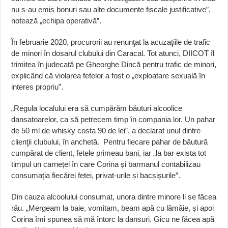
nu s-au emis bonuri sau alte documente fiscale justificative”,
notează „echipa operativă”.
În februarie 2020, procurorii au renunţat la acuzaţiile de trafic
de minori în dosarul clubului din Caracal. Tot atunci, DIICOT îl
trimitea în judecată pe Gheorghe Dincă pentru trafic de minori,
explicând că violarea fetelor a fost o „exploatare sexuală în
interes propriu”.
„Regula localului era să cumpărăm băuturi alcoolice
dansatoarelor, ca să petrecem timp în compania lor. Un pahar
de 50 ml de whisky costa 90 de lei”, a declarat unul dintre
clienţii clubului, în anchetă. Pentru fiecare pahar de băutură
cumpărat de client, fetele primeau bani, iar „la bar exista tot
timpul un carnețel în care Corina și barmanul contabilizau
consumația fiecărei fetei, privat-urile și bacșișurile”.
Din cauza alcoolului consumat, unora dintre minore li se făcea
rău. „Mergeam la baie, vomitam, beam apă cu lămâie, și apoi
Corina îmi spunea să mă întorc la dansuri. Gicu ne făcea apă