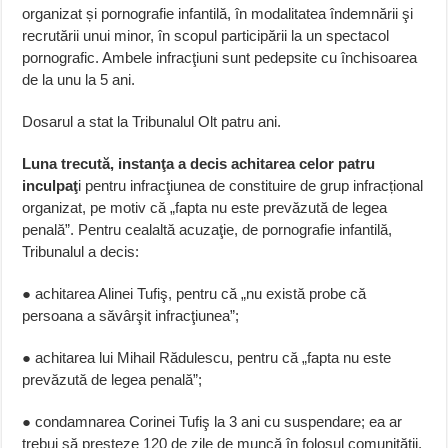
organizat și pornografie infantilă, în modalitatea îndemnării şi
recrutării unui minor, în scopul participării la un spectacol
pornografic. Ambele infracţiuni sunt pedepsite cu închisoarea
de la unu la 5 ani.
Dosarul a stat la Tribunalul Olt patru ani.
Luna trecută, instanţa a decis achitarea celor patru
inculpaţ
i pentru infracţiunea de constituire de grup infracțional
organizat, pe motiv că „fapta nu este prevăzută de legea
penală”. Pentru cealaltă acuzaţie, de pornografie infantilă,
Tribunalul a decis:
● achitarea Alinei Tufiş, pentru că „nu există probe că
persoana a săvârşit infracţiunea”;
● achitarea lui Mihail Rădulescu, pentru că „fapta nu este
prevăzută de legea penală”;
● condamnarea Corinei Tufiş la 3 ani cu suspendare; ea ar
trebui să presteze 120 de zile de muncă în folosul comunităţii,