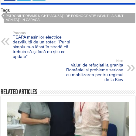
Tags
PATRONII "DREAMS NIGHT" ACUZAȚI DE PORNOGRAFIE INFANTILĂ SUNT
ACHITAȚI ÎN CARACAL
Previous
ȚEAPA mașinilor electrice
dezvăluită de un șofer: “Pur și
simplu m-a lăsat în stradă că
trebuia să-și facă nu știu ce
update”
Next
Valuri de refugiați la granița
României și probleme seriose
cu mobilizarea pentru regimul
de la Kiev
Related Articles