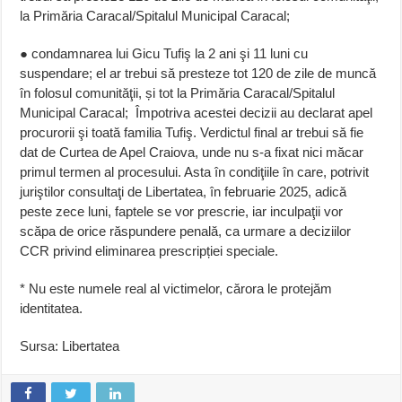
la Primăria Caracal/Spitalul Municipal Caracal;
● condamnarea lui Gicu Tufiş la 2 ani şi 11 luni cu
suspendare; el ar trebui să presteze tot 120 de zile de muncă
în folosul comunităţii, și tot la Primăria Caracal/Spitalul
Municipal Caracal; Împotriva acestei decizii au declarat apel
procurorii şi toată familia Tufiş. Verdictul final ar trebui să fie
dat de Curtea de Apel Craiova, unde nu s-a fixat nici măcar
primul termen al procesului. Asta în condiţiile în care, potrivit
juriştilor consultaţi de Libertatea, în februarie 2025, adică
peste zece luni, faptele se vor prescrie, iar inculpaţii vor
scăpa de orice răspundere penală, ca urmare a deciziilor
CCR privind eliminarea prescripției speciale.
* Nu este numele real al victimelor, cărora le protejăm
identitatea.
Sursa: Libertatea