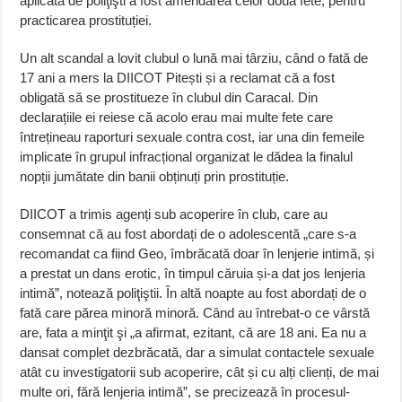
aplicată de poliţişti a fost amendarea celor două fete, pentru
practicarea prostituției.
Un alt scandal a lovit clubul o lună mai târziu, când o fată de
17 ani a mers la DIICOT Pitești și a reclamat că a fost
obligată să se prostitueze în clubul din Caracal. Din
declarațiile ei reiese că acolo erau mai multe fete care
întrețineau raporturi sexuale contra cost, iar una din femeile
implicate în grupul infracțional organizat le dădea la finalul
nopții jumătate din banii obținuți prin prostituție.
DIICOT a trimis agenți sub acoperire în club, care au
consemnat că au fost abordați de o adolescentă „care s-a
recomandat ca fiind Geo, îmbrăcată doar în lenjerie intimă, și
a prestat un dans erotic, în timpul căruia și-a dat jos lenjeria
intimă”, notează poliţiştii. În altă noapte au fost abordați de o
fată care părea minoră minoră. Când au întrebat-o ce vârstă
are, fata a minţit şi „a afirmat, ezitant, că are 18 ani. Ea nu a
dansat complet dezbrăcată, dar a simulat contactele sexuale
atât cu investigatorii sub acoperire, cât și cu alți clienți, de mai
multe ori, fără lenjeria intimă”, se precizează în procesul-