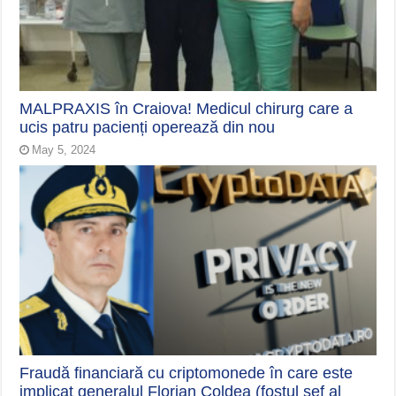
MALPRAXIS în Craiova! Medicul chirurg care a
ucis patru pacienți operează din nou
May 5, 2024
Fraudă financiară cu criptomonede în care este
implicat generalul Florian Coldea (fostul șef al