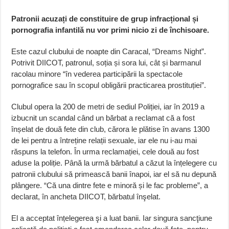
Patronii acuzați de constituire de grup infracțional și
pornografia infantilă nu vor primi nicio zi de închisoare.
Este cazul clubului de noapte din Caracal, “Dreams Night”.
Potrivit DIICOT, patronul, soția și sora lui, cât și barmanul
racolau minore “în vederea participării la spectacole
pornografice sau în scopul obligării practicarea prostituției”.
Clubul opera la 200 de metri de sediul Poliției, iar în 2019 a
izbucnit un scandal când un bărbat a reclamat că a fost
înșelat de două fete din club, cărora le plătise în avans 1300
de lei pentru a întreține relații sexuale, iar ele nu i-au mai
răspuns la telefon. În urma reclamației, cele două au fost
aduse la poliție. Până la urmă bărbatul a căzut la înțelegere cu
patronii clubului să primească banii înapoi, iar el să nu depună
plângere. “Că una dintre fete e minoră și le fac probleme”, a
declarat, în ancheta DIICOT, bărbatul înşelat.
El a acceptat înțelegerea şi a luat banii. Iar singura sancţiune