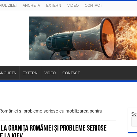
IUL ZILEI
ANCHETA
EXTERN
VIDEO
CONTACT
ANCHETA
EXTERN
VIDEO
CONTACT
ța României și probleme seriose cu mobilizarea pentru
Se
i la granița României și probleme seriose
e la Kiev