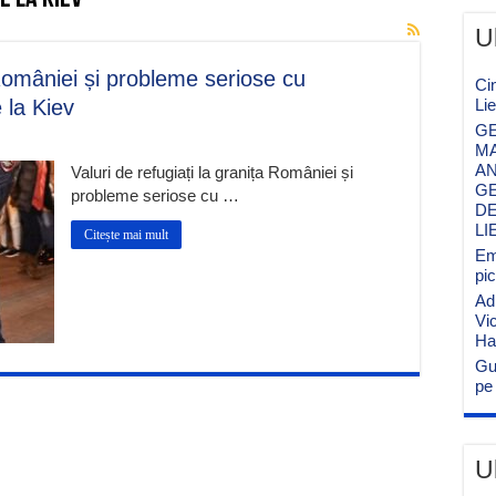
U
 României și probleme seriose cu
Ci
 la Kiev
Li
GE
MA
AN
Valuri de refugiați la granița României și
GE
probleme seriose cu …
DE
LI
Citește mai mult
Emi
pi
Ad
Vi
Ha
Gu
pe 
U