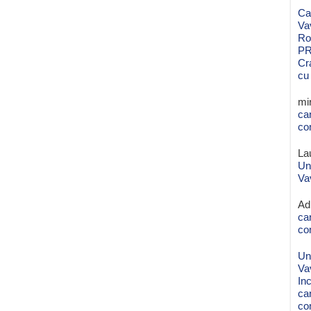
Ca
Va
Ro
PR
Cr
cu
mi
ca
co
La
Un
Va
Ad
ca
co
Un
Va
Inc
ca
co