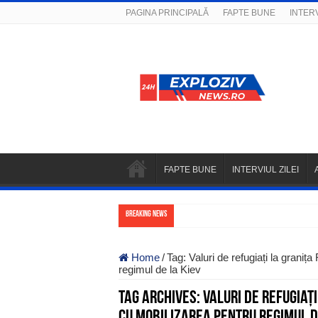
PAGINA PRINCIPALĂ
FAPTE BUNE
INTERV
FAPTE BUNE
INTERVIUL ZILEI
Breaking News
Home
/
Tag:
Valuri de refugiați la grani
regimul de la Kiev
Tag Archives:
Valuri de refugiaț
cu mobilizarea pentru regimul d