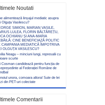
ltimele Noutati
ne alimentează linșajul mediatic asupra
ei Olguța Vasilescu?
ORGE SIMION, MARIAN VASILE,
RIUS LULEA, FLORIN BĂLTĂREȚU,
CA OCHIANU ȘI ANA-MARIA
BĂILĂ: CINE BENEFICIAZĂ POLITIC
 CAMPANIA MEDIATICĂ ÎMPOTRIVA
EI OLGUȚA VASILESCU?
lia Neagu – minciuni lungi, represalii cu
cioare scurte
i Cosman candidează pentru funcția de
cepreședinte al Federației Române de
ndbal
noiul unora, comoara altora! Sute de lei
zi din PET-uri colectate
ltimele Comentarii