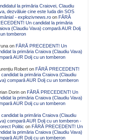
ndidatul la primăria Craiovei, Claudiu
va, dezvăluie cine este Iuda din SOS
mânia! - explozivnews.ro
on
FĂRĂ
ECEDENT! Un candidat la primăria
aiova (Claudiu Vava) compară AUR Dolj
 un tomberon
runa
on
FĂRĂ PRECEDENT! Un
ndidat la primăria Craiova (Claudiu Vava)
mpară AUR Dolj cu un tomberon
urențiu Robert
on
FĂRĂ PRECEDENT!
 candidat la primăria Craiova (Claudiu
va) compară AUR Dolj cu un tomberon
rian Dorin
on
FĂRĂ PRECEDENT! Un
ndidat la primăria Craiova (Claudiu Vava)
mpară AUR Dolj cu un tomberon
 candidat la primăria Craiova (Claudiu
va) compară AUR Dolj cu un tomberon -
orect Politic
on
FĂRĂ PRECEDENT! Un
ndidat la primăria Craiova (Claudiu Vava)
mpară AUR Dolj cu un tomberon