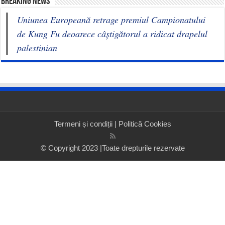
BREAKING NEWS
Uniunea Europeană retrage premiul Campionatului
de Kung Fu deoarece câștigătorul a ridicat drapelul
palestinian
Termeni și condiții
|
Politică Cookies
© Copyright 2023 |Toate drepturile rezervate