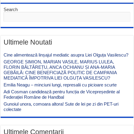
Search
Ultimele Noutati
Cine alimentează linșajul mediatic asupra Liei Olguța Vasilescu?
GEORGE SIMION, MARIAN VASILE, MARIUS LULEA,
FLORIN BĂLTĂREȚU, ANCA OCHIANU ȘI ANA-MARIA
GEBĂILĂ: CINE BENEFICIAZĂ POLITIC DE CAMPANIA
MEDIATICĂ ÎMPOTRIVA LIEI OLGUȚA VASILESCU?
Emilia Neagu – minciuni lungi, represalii cu picioare scurte
Adi Cosman candidează pentru funcția de Vicepreședinte al
Federației Române de Handbal
Gunoiul unora, comoara altora! Sute de lei pe zi din PET-uri
colectate
Ultimele Comentarii