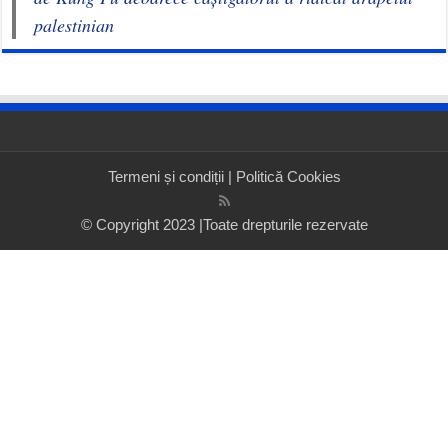
palestinian
Termeni și condiții
|
Politică Cookies
© Copyright 2023 |Toate drepturile rezervate