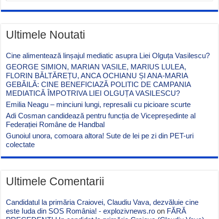
Ultimele Noutati
Cine alimentează linșajul mediatic asupra Liei Olguța Vasilescu?
GEORGE SIMION, MARIAN VASILE, MARIUS LULEA,
FLORIN BĂLTĂREȚU, ANCA OCHIANU ȘI ANA-MARIA
GEBĂILĂ: CINE BENEFICIAZĂ POLITIC DE CAMPANIA
MEDIATICĂ ÎMPOTRIVA LIEI OLGUȚA VASILESCU?
Emilia Neagu – minciuni lungi, represalii cu picioare scurte
Adi Cosman candidează pentru funcția de Vicepreședinte al
Federației Române de Handbal
Gunoiul unora, comoara altora! Sute de lei pe zi din PET-uri
colectate
Ultimele Comentarii
Candidatul la primăria Craiovei, Claudiu Vava, dezvăluie cine
este Iuda din SOS România! - explozivnews.ro
on
FĂRĂ