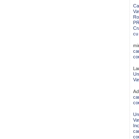
Ca
Va
Ro
PR
Cr
cu
mi
ca
co
La
Un
Va
Ad
ca
co
Un
Va
Inc
ca
co