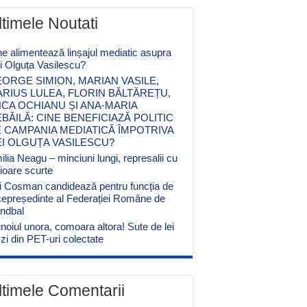
ltimele Noutati
ne alimentează linșajul mediatic asupra
ei Olguța Vasilescu?
ORGE SIMION, MARIAN VASILE,
RIUS LULEA, FLORIN BĂLTĂREȚU,
CA OCHIANU ȘI ANA-MARIA
BĂILĂ: CINE BENEFICIAZĂ POLITIC
 CAMPANIA MEDIATICĂ ÎMPOTRIVA
EI OLGUȚA VASILESCU?
lia Neagu – minciuni lungi, represalii cu
cioare scurte
i Cosman candidează pentru funcția de
cepreședinte al Federației Române de
ndbal
noiul unora, comoara altora! Sute de lei
zi din PET-uri colectate
ltimele Comentarii