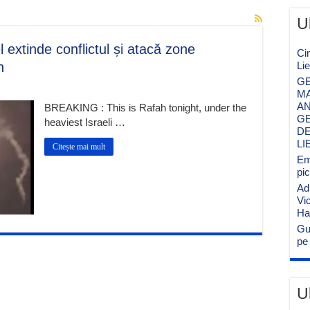
U
xtinde conflictul și atacă zone
Ci
h
Li
GE
MA
AN
BREAKING : This is Rafah tonight, under the
GE
heaviest Israeli …
DE
LI
Citește mai mult
Emi
pi
Ad
Vi
Ha
Gu
pe 
U