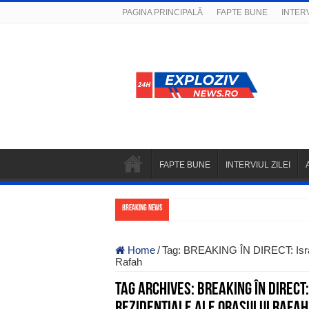
PAGINA PRINCIPALĂ
FAPTE BUNE
INTERV
FAPTE BUNE
INTERVIUL ZILEI
Breaking News
Home
/
Tag:
BREAKING ÎN DIRECT: Israel 
Rafah
Tag Archives:
BREAKING ÎN DIRECT
rezidențiale ale orașului Rafah