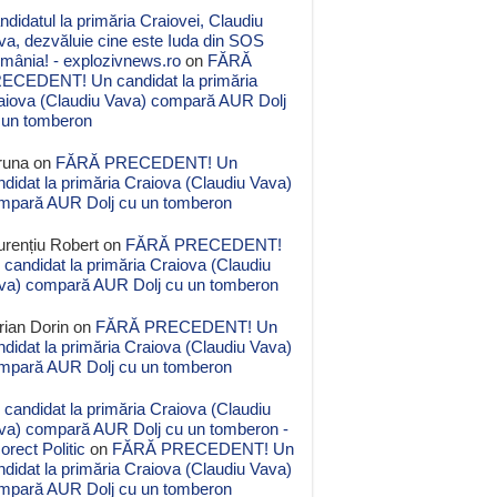
ndidatul la primăria Craiovei, Claudiu
va, dezvăluie cine este Iuda din SOS
mânia! - explozivnews.ro
on
FĂRĂ
ECEDENT! Un candidat la primăria
aiova (Claudiu Vava) compară AUR Dolj
 un tomberon
runa
on
FĂRĂ PRECEDENT! Un
ndidat la primăria Craiova (Claudiu Vava)
mpară AUR Dolj cu un tomberon
urențiu Robert
on
FĂRĂ PRECEDENT!
 candidat la primăria Craiova (Claudiu
va) compară AUR Dolj cu un tomberon
rian Dorin
on
FĂRĂ PRECEDENT! Un
ndidat la primăria Craiova (Claudiu Vava)
mpară AUR Dolj cu un tomberon
 candidat la primăria Craiova (Claudiu
va) compară AUR Dolj cu un tomberon -
orect Politic
on
FĂRĂ PRECEDENT! Un
ndidat la primăria Craiova (Claudiu Vava)
mpară AUR Dolj cu un tomberon