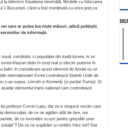
 la televizor fraudarea nesimțită, filmările cu înlocuirea
lui 1 București, când a fost menținută cu orice preț ca
BRE
i care ar putea lua niște măsuri, adică polițiștii,
serviciilor de informații.
 nouă, românilor, ci populației din toată lumea, ni se
vreii khazari dețin în mod real și efectiv puterea în
 nu luăm în considerare acest element de fundal nu se
ațiile internaționale! Evreii controlează Statele Unite de
nu s-au supus, Lincoln și Kennedy (și parțial Trump). Și
t așadar elementul trans-național care controlează
d-lui profesor Corvin Lupu, dar nu e singurul român care
uzia democrației, de ce ne agităm atât de tare, noi
 partide, de ce inventăm scuze pentru greșelile unor
ra soluție”? De ce ne supărăm și certăm între noi? Dar