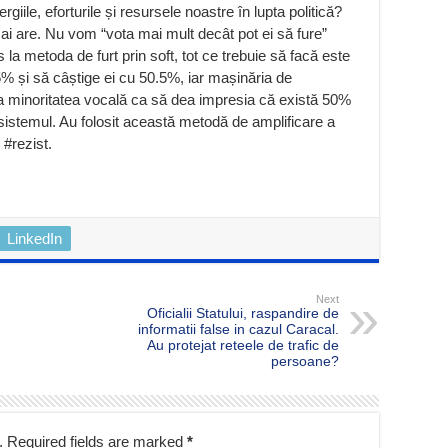
iile, eforturile și resursele noastre în lupta politică?
mai are. Nu vom “vota mai mult decât pot ei să fure”
 la metoda de furt prin soft, tot ce trebuie să facă este
% și să câștige ei cu 50.5%, iar mașinăria de
a minoritatea vocală ca să dea impresia că există 50%
istemul. Au folosit această metodă de amplificare a
 #rezist.
LinkedIn
Next
Oficialii Statului, raspandire de
informatii false in cazul Caracal.
Au protejat reteele de trafic de
persoane?
.
Required fields are marked
*