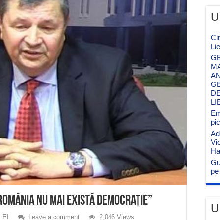
U
Ci
Li
GE
MA
AN
GE
DE
LI
Emi
pi
Ad
Vi
Ha
Gu
pe 
 România nu mai există democrație”
U
LEI
Leave a comment
2,046 Views