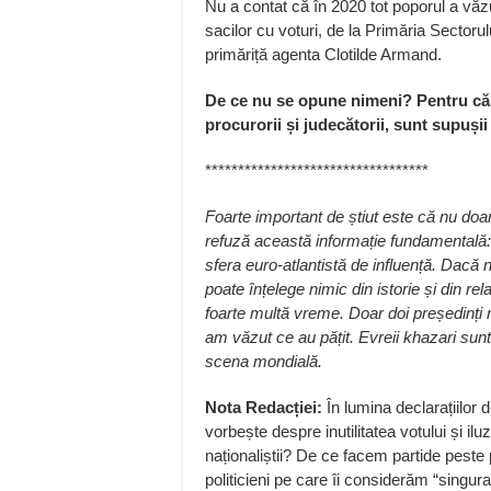
Nu a contat că în 2020 tot poporul a văzut
sacilor cu voturi, de la Primăria Sectoru
primăriță agenta Clotilde Armand.
De ce nu se opune nimeni? Pentru că ce
procurorii și judecătorii, sunt supușii 
**********************************
Foarte important de știut este că nu doar
refuză această informație fundamentală: e
sfera euro-atlantistă de influență. Dacă
poate înțelege nimic din istorie și din rel
foarte multă vreme. Doar doi președinți 
am văzut ce au pățit. Evreii khazari sun
scena mondială.
Nota Redacției:
În lumina declarațiilor 
vorbește despre inutilitatea votului și il
naționaliștii? De ce facem partide peste
politicieni pe care îi considerăm “singu