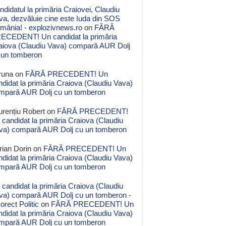
ndidatul la primăria Craiovei, Claudiu
va, dezvăluie cine este Iuda din SOS
mânia! - explozivnews.ro
on
FĂRĂ
ECEDENT! Un candidat la primăria
aiova (Claudiu Vava) compară AUR Dolj
 un tomberon
runa
on
FĂRĂ PRECEDENT! Un
ndidat la primăria Craiova (Claudiu Vava)
mpară AUR Dolj cu un tomberon
urențiu Robert
on
FĂRĂ PRECEDENT!
 candidat la primăria Craiova (Claudiu
va) compară AUR Dolj cu un tomberon
rian Dorin
on
FĂRĂ PRECEDENT! Un
ndidat la primăria Craiova (Claudiu Vava)
mpară AUR Dolj cu un tomberon
 candidat la primăria Craiova (Claudiu
va) compară AUR Dolj cu un tomberon -
orect Politic
on
FĂRĂ PRECEDENT! Un
ndidat la primăria Craiova (Claudiu Vava)
mpară AUR Dolj cu un tomberon