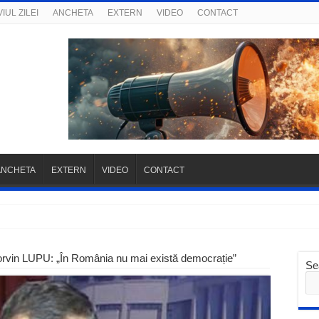
IUL ZILEI
ANCHETA
EXTERN
VIDEO
CONTACT
ANCHETA
EXTERN
VIDEO
CONTACT
orvin LUPU: „În România nu mai există democrație”
Se