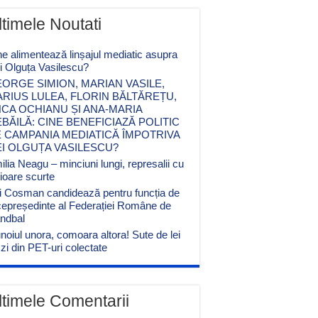
ltimele Noutati
ne alimentează linșajul mediatic asupra
ei Olguța Vasilescu?
ORGE SIMION, MARIAN VASILE,
RIUS LULEA, FLORIN BĂLTĂREȚU,
CA OCHIANU ȘI ANA-MARIA
BĂILĂ: CINE BENEFICIAZĂ POLITIC
 CAMPANIA MEDIATICĂ ÎMPOTRIVA
EI OLGUȚA VASILESCU?
lia Neagu – minciuni lungi, represalii cu
cioare scurte
i Cosman candidează pentru funcția de
cepreședinte al Federației Române de
ndbal
noiul unora, comoara altora! Sute de lei
zi din PET-uri colectate
ltimele Comentarii