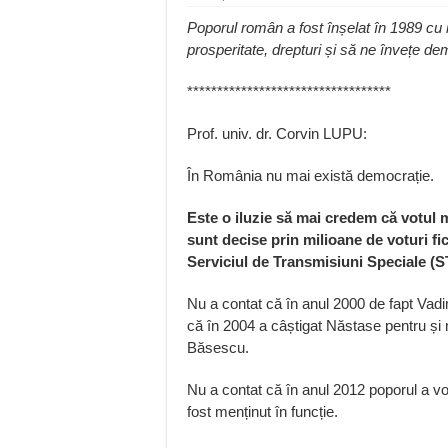
Poporul român a fost înșelat în 1989 cu id
prosperitate, drepturi și să ne învețe de
**********************************
Prof. univ. dr. Corvin LUPU:
În România nu mai există democrație.
Este o iluzie să mai credem că votul 
sunt decise prin milioane de voturi fic
Serviciul de Transmisiuni Speciale (S
Nu a contat că în anul 2000 de fapt Vadim
că în 2004 a câștigat Năstase pentru și
Băsescu.
Nu a contat că în anul 2012 poporul a v
fost menținut în funcție.