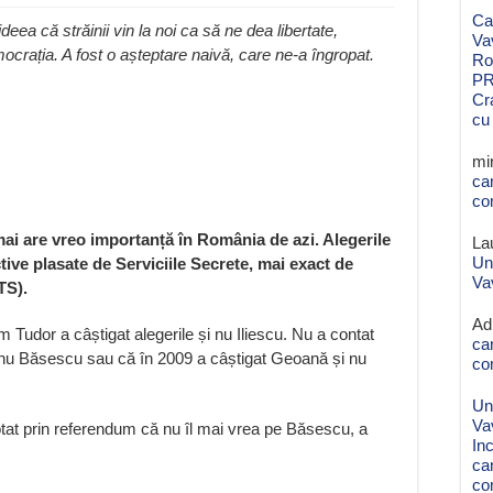
Ca
eea că străinii vin la noi ca să ne dea libertate,
Va
mocrația. A fost o așteptare naivă, care ne-a îngropat.
Ro
PR
Cr
cu
mi
ca
co
mai are vreo importanță în România de azi. Alegerile
La
Un
tive plasate de Serviciile Secrete, mai exact de
Va
TS).
Ad
 Tudor a câștigat alegerile și nu Iliescu. Nu a contat
ca
 nu Băsescu sau că în 2009 a câștigat Geoană și nu
co
Un
Va
otat prin referendum că nu îl mai vrea pe Băsescu, a
Inc
ca
co