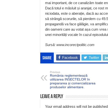
mai important, de ce canalizăm toate energ
Dacă totul e măsluit și aranjat, ce rost 
niciodata, este o aberație, dacă au acces
să strângă scorurile, să pierdem cu 49.5
propagandă va face gălăgie, va amplific
din oameni care au votat așa cum vrea s
unei minorități vocale în cazul episodului
Sursă: www.incorectpolitic.com
Facebook
Twitter
Share
Previous
România reglementează
utilizarea INSECTELOR în
prepararea și comercializarea
produselor alimentare.
Leave a Reply
Your email address will not be published