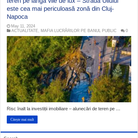
teren pe lângă vile de lux – Strada Uliului
este cea mai periculoasă zonă din Cluj-
Napoca
May 11, 2024
ACTUALITATE
,
MAFIA LUCRĂRILOR PE BANUL PUBLIC
0
Risc înalt la investiții imobiliare – alunecări de teren pe …
Citește mai mult