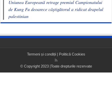
Uniunea Europeană retrage premiul Campionatului
de Kung Fu deoarece câștigătorul a ridicat drapelul
palestinian
Termeni și condiții
|
Politică Cookies
© Copyright 2023 |Toate drepturile rezervate