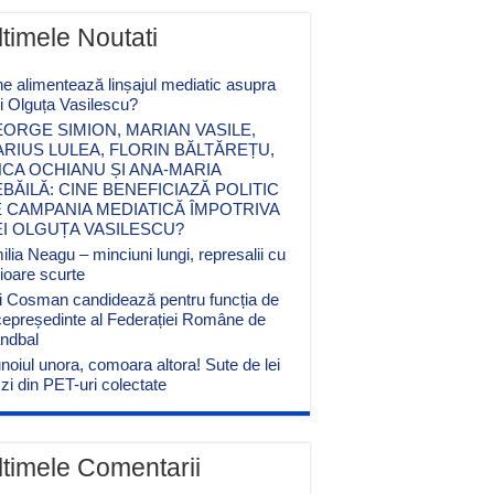
ltimele Noutati
ne alimentează linșajul mediatic asupra
ei Olguța Vasilescu?
ORGE SIMION, MARIAN VASILE,
RIUS LULEA, FLORIN BĂLTĂREȚU,
CA OCHIANU ȘI ANA-MARIA
BĂILĂ: CINE BENEFICIAZĂ POLITIC
 CAMPANIA MEDIATICĂ ÎMPOTRIVA
EI OLGUȚA VASILESCU?
lia Neagu – minciuni lungi, represalii cu
cioare scurte
i Cosman candidează pentru funcția de
cepreședinte al Federației Române de
ndbal
noiul unora, comoara altora! Sute de lei
zi din PET-uri colectate
ltimele Comentarii