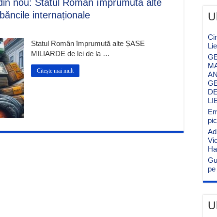
t din nou: Statul Român împrumută alte
ăncile internaționale
U
Ci
Statul Român împrumută alte ȘASE
Li
MILIARDE de lei de la …
GE
MA
Citește mai mult
AN
GE
DE
LI
Emi
pi
Ad
Vi
Ha
Gu
pe 
U