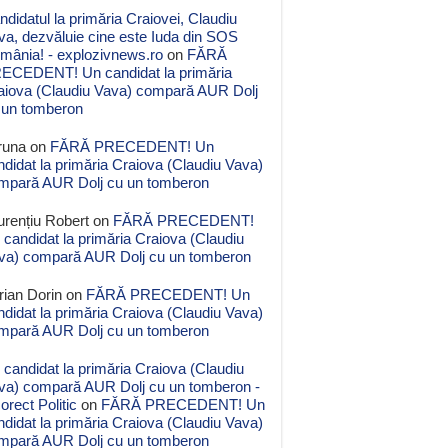
ndidatul la primăria Craiovei, Claudiu
va, dezvăluie cine este Iuda din SOS
mânia! - explozivnews.ro
on
FĂRĂ
ECEDENT! Un candidat la primăria
aiova (Claudiu Vava) compară AUR Dolj
 un tomberon
runa
on
FĂRĂ PRECEDENT! Un
ndidat la primăria Craiova (Claudiu Vava)
mpară AUR Dolj cu un tomberon
urențiu Robert
on
FĂRĂ PRECEDENT!
 candidat la primăria Craiova (Claudiu
va) compară AUR Dolj cu un tomberon
rian Dorin
on
FĂRĂ PRECEDENT! Un
ndidat la primăria Craiova (Claudiu Vava)
mpară AUR Dolj cu un tomberon
 candidat la primăria Craiova (Claudiu
va) compară AUR Dolj cu un tomberon -
orect Politic
on
FĂRĂ PRECEDENT! Un
ndidat la primăria Craiova (Claudiu Vava)
mpară AUR Dolj cu un tomberon