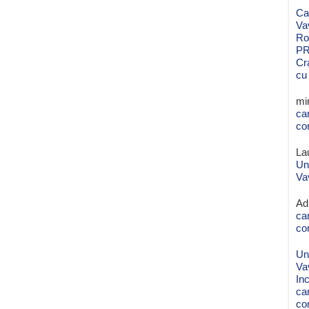
Ca
Va
Ro
PR
Cr
cu
mi
ca
co
La
Un
Va
Ad
ca
co
Un
Va
Inc
ca
co