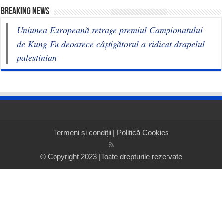
BREAKING NEWS
Uniunea Europeană retrage premiul Campionatului
de Kung Fu deoarece câștigătorul a ridicat drapelul
palestinian
Termeni și condiții
|
Politică Cookies
© Copyright 2023 |Toate drepturile rezervate