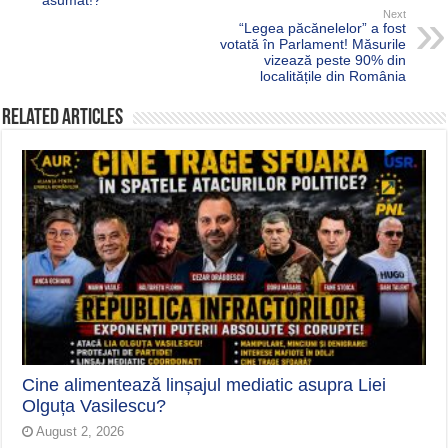
asumat!?
Next
“Legea păcănelelor” a fost
votată în Parlament! Măsurile
vizează peste 90% din
localitățile din România
Related Articles
Cine alimentează linșajul mediatic asupra Liei
Olguța Vasilescu?
August 2, 2026