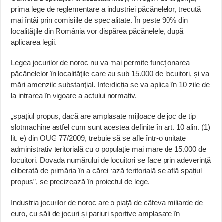
prima lege de reglementare a industriei păcănelelor, trecută
mai întâi prin comisiile de specialitate. În peste 90% din
localităţile din România vor dispărea păcănelele, după
aplicarea legii.
Legea jocurilor de noroc nu va mai permite funcționarea
păcănelelor în localităţile care au sub 15.000 de locuitori, și va
mări amenzile substanţial. Interdicția se va aplica în 10 zile de
la intrarea în vigoare a actului normativ.
„spațiul propus, dacă are amplasate mijloace de joc de tip
slotmachine astfel cum sunt acestea definite în art. 10 alin. (1)
lit. e) din OUG 77/2009, trebuie să se afle într-o unitate
administrativ teritorială cu o populație mai mare de 15.000 de
locuitori. Dovada numărului de locuitori se face prin adeverință
eliberată de primăria în a cărei rază teritorială se află spațiul
propus”, se precizează în proiectul de lege.
Industria jocurilor de noroc are o piaţă de câteva miliarde de
euro, cu săli de jocuri și pariuri sportive amplasate în