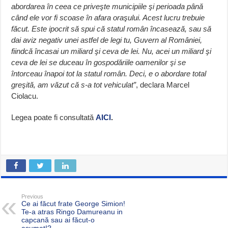
abordarea în ceea ce priveşte municipiile şi perioada până
când ele vor fi scoase în afara oraşului. Acest lucru trebuie
făcut. Este ipocrit să spui că statul român încasează, sau să
dai aviz negativ unei astfel de legi tu, Guvern al României,
fiindcă încasai un miliard şi ceva de lei. Nu, acei un miliard şi
ceva de lei se duceau în gospodăriile oamenilor şi se
întorceau înapoi tot la statul român. Deci, e o abordare total
greşită, am văzut că s-a tot vehiculat”
, declara Marcel
Ciolacu.
Legea poate fi consultată
AICI
.
Previous
Ce ai făcut frate George Simion!
Te-a atras Ringo Damureanu in
capcană sau ai făcut-o