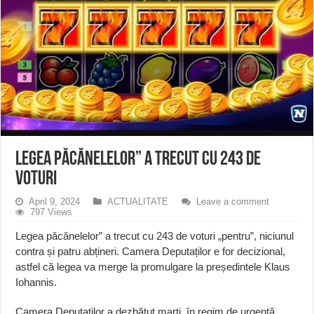
Legea păcănelelor” a trecut cu 243 de
voturi
April 9, 2024
ACTUALITATE
Leave a comment
797 Views
Legea păcănelelor” a trecut cu 243 de voturi „pentru”, niciunul
contra și patru abțineri. Camera Deputaților e for decizional,
astfel că legea va merge la promulgare la președintele Klaus
Iohannis.
Camera Deputaților a dezbătut marți, în regim de urgenţă,