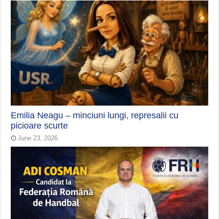
Emilia Neagu – minciuni lungi, represalii cu
picioare scurte
June 23, 2026