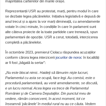
majoritatea cartierelor din marile orașe.
Reprezentanții USR au protestat, marți, pentru modul în care
se dezbate legea păcănelelor. Inițiativa legislativă e depusă de
anul trecut și a ajuns la vor marți dimineață, cu amendamente
votate în cinci minute, în condițiile în care în parlament sunt
alte câteva proiecte de la toate partidele care trenează, spun
parlamentarii de opoziție. USR a cerut, totodată, interzicerea
completă a păcănelelor.
În octombrie 2023, premierul Ciolacu răspundea acuzațiilor
conform cărora legea interzicerii
jocurilor de noroc
în localități
ar fi fost „băgată la sertar”:
„
Nu este blocat nimic. Haideţi să lămurim nişte lucruri,
Parlamentul cu asta se ocupă, face legi. Au comisii, este o
procedură parlamentară, au venit amendamente, se discută,
e un lucru normal. Acea legea va trece de Parlamentul
României şi de Camera Deputaţilor. Din punctul meu de
vedere, rămân consecvent, în acest moment, tot ce
înseamnă ‘păcănele’ în mediul rural nu au ce căuta. Vedem