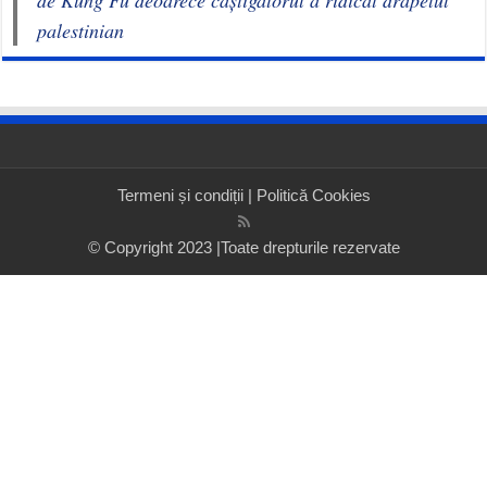
palestinian
Termeni și condiții
|
Politică Cookies
© Copyright 2023 |Toate drepturile rezervate