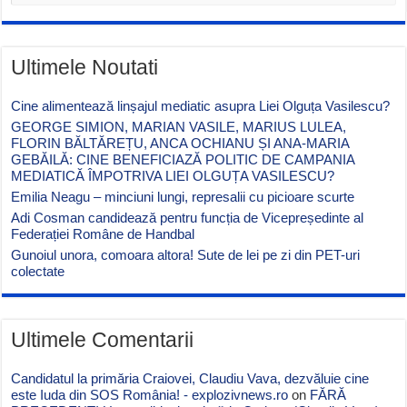
Ultimele Noutati
Cine alimentează linșajul mediatic asupra Liei Olguța Vasilescu?
GEORGE SIMION, MARIAN VASILE, MARIUS LULEA,
FLORIN BĂLTĂREȚU, ANCA OCHIANU ȘI ANA-MARIA
GEBĂILĂ: CINE BENEFICIAZĂ POLITIC DE CAMPANIA
MEDIATICĂ ÎMPOTRIVA LIEI OLGUȚA VASILESCU?
Emilia Neagu – minciuni lungi, represalii cu picioare scurte
Adi Cosman candidează pentru funcția de Vicepreședinte al
Federației Române de Handbal
Gunoiul unora, comoara altora! Sute de lei pe zi din PET-uri
colectate
Ultimele Comentarii
Candidatul la primăria Craiovei, Claudiu Vava, dezvăluie cine
este Iuda din SOS România! - explozivnews.ro
on
FĂRĂ